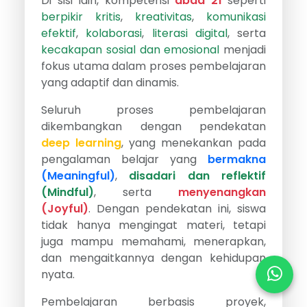
Di sisi lain, kompetensi
abad 21
seperti
berpikir kritis
,
kreativitas
,
komunikasi
efektif
,
kolaborasi
,
literasi digital
, serta
kecakapan sosial dan emosional
menjadi
fokus utama dalam proses pembelajaran
yang adaptif dan dinamis.
Seluruh proses pembelajaran
dikembangkan dengan pendekatan
deep learning
, yang menekankan pada
pengalaman belajar yang
bermakna
(Meaningful)
,
disadari dan reflektif
(Mindful)
, serta
menyenangkan
(Joyful)
. Dengan pendekatan ini, siswa
tidak hanya mengingat materi, tetapi
juga mampu memahami, menerapkan,
dan mengaitkannya dengan kehidupan
nyata.
Pembelajaran berbasis proyek,