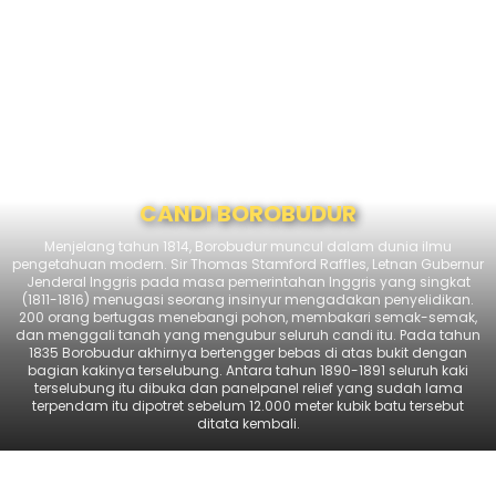
CANDI BOROBUDUR
Menjelang tahun 1814, Borobudur muncul dalam dunia ilmu
pengetahuan modern. Sir Thomas Stamford Raffles, Letnan Gubernur
Jenderal lnggris pada masa pemerintahan lnggris yang singkat
(1811-1816) menugasi seorang insinyur mengadakan penyelidikan.
200 orang bertugas menebangi pohon, membakari semak-semak,
dan menggali tanah yang mengubur seluruh candi itu. Pada tahun
1835 Borobudur akhirnya bertengger bebas di atas bukit dengan
bagian kakinya terselubung. Antara tahun 1890-1891 seluruh kaki
terselubung itu dibuka dan panelpanel relief yang sudah lama
terpendam itu dipotret sebelum 12.000 meter kubik batu tersebut
ditata kembali.