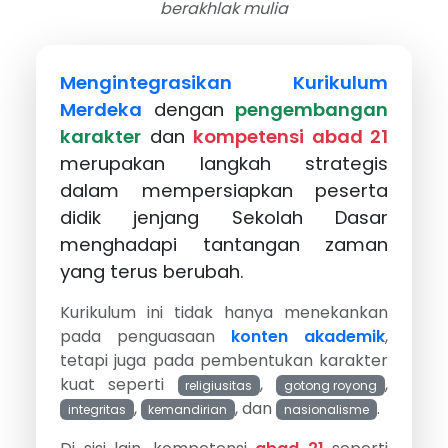
berakhlak mulia
Mengintegrasikan Kurikulum
Merdeka
dengan
pengembangan
karakter
dan
kompetensi abad 21
merupakan langkah strategis
dalam mempersiapkan peserta
didik jenjang Sekolah Dasar
menghadapi tantangan zaman
yang terus berubah.
Kurikulum ini tidak hanya menekankan
pada penguasaan
konten akademik
,
tetapi juga pada pembentukan karakter
kuat seperti
,
,
religiusitas
gotong royong
,
, dan
.
integritas
kemandirian
nasionalisme