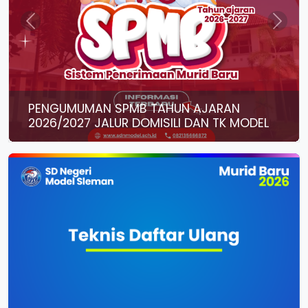
Previous
Next
PENGUMUMAN SPMB TAHUN AJARAN
2026/2027 JALUR DOMISILI DAN TK MODEL
Yth. Bapak/Ibu Orang Tua/Wali Calon Peserta Didik
Baru, Bersama ini kami sampaikan informasi resmi
mengenai Seleksi P...
Baca Selengkapnya